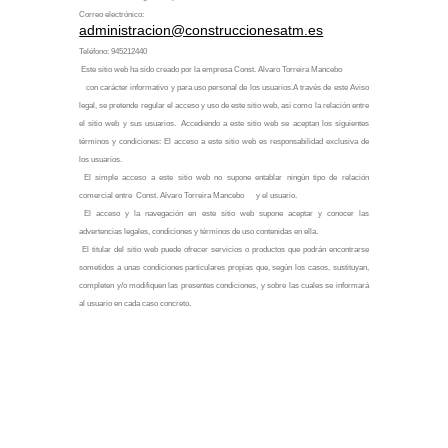
Correo electrónico:
administracion@construccionesatm.es
Teléfono: 945212440
Este sitio web ha sido creado por la empresa
Const. Alvaro Torreira Mancebo
con carácter informativo y para uso personal de los usuarios.A través de este Aviso
legal, se pretende regular el acceso y uso de este sitio web, así como la relación entre
el sitio web y sus usuarios.
Accediendo a este sitio web se aceptan los siguientes
términos y condiciones: El acceso a este sitio web es responsabilidad exclusiva de
los usuarios.
El simple acceso a este sitio web no supone entablar ningún tipo de relación
comercial entre
Const. Alvaro Torreira Mancebo
y el usuario.
El acceso y la navegación en este sitio web supone aceptar y conocer las
advertencias legales, condiciones y términos de uso contenidas en ella.
El titular del sitio web puede ofrecer servicios o productos que podrán encontrarse
sometidos a unas condiciones particulares propias que, según los casos, sustituyan,
completen y/o modifiquen las presentes condiciones, y sobre las cuales se informará
al usuario en cada caso concreto.