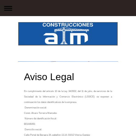
Aviso Legal
En cumplimiento del artículo 10 de la Ley 34/2002, del 11 de julio, de servicios de la
Sociedad de la Información y Comercio Electrónico (LSSICE) se exponen a
continuación los datos identificativos de la empresa.
Denominación social:
Const. Alvaro Torreira Mancebo
Número de identificación fiscal:
B01446491
Domicilio social:
Calle Portal de Bergara 34, pabellon 13,14. 01013 Vitoria-Gasteiz